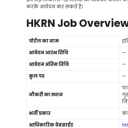
करके आवेदन कर सकते हैं।
HKRN Job Overvie
पोर्टल का नाम
हर
आवेदन आरंभ तिथि
—
आवेदन अंतिम तिथि
—
कुल पद
—
पा
नौकरी का स्थान
गु
जिल
भर्ती प्रकार
कन
आधिकारिक वेबसाईट
ht