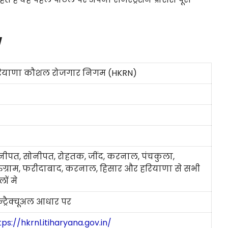
w
ियाणा कौशल रोजगार निगम (HKRN)
नीपत, सोनीपत, रोहतक, जींद, करनाल, पंचकुला,
रुग्राम, फरीदाबाद, करनाल, हिसार और हरियाणा से सभी
ों मे
्ट्रैक्चूअल आधार पर
tps://hkrnl.itiharyana.gov.in/