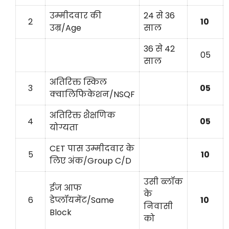
उम्मीदवार की
24 से 36
2
10
उम्र/Age
साल
36 से 42
05
साल
अतिरिक्त स्किल
3
05
क्वालिफिकेशन/NSQF
अतिरिक्त शैक्षणिक
4
05
योग्यता
CET पास उम्मीदवार के
5
10
लिए अंक/Group C/D
उसी ब्लॉक
ईज आफ
के
6
डेप्लॉयमेंट/Same
10
निवासी
Block
को