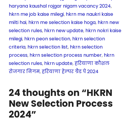
e
er
ts
gr
s
e
haryana kaushal rojgar nigam vacancy 2024
,
b
A
a
e
hkrn me job kaise milegi
,
hkrn me naukri kaise
o
p
m
n
milti hai
,
hkrn me selection kaise hoga
,
hkrn new
o
p
g
selection rules
,
hkrn new update
,
hkrn nokri kaise
k
er
milegi
,
hkrn peon selection
,
hkrn selection
criteria
,
hkrn selection list
,
hkrn selection
process
,
hkrn selection process number
,
hkrn
selection rules
,
hkrn update
,
हरियाणा कौशल
रोजगार निगम
,
हरियाणा हेल्पर ग्रैड पे 2024
24 thoughts on “HKRN
New Selection Process
2024”