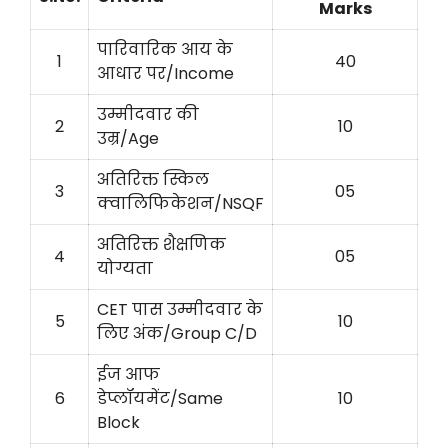
Marks
पारिवारिक आय के
1
40
आधार पर/Income
उम्मीदवार की
2
10
उम्र/Age
अतिरिक्त स्किल
3
05
क्वालिफिकेशन/NSQF
अतिरिक्त शैक्षणिक
4
05
योग्यता
CET पास उम्मीदवार के
5
10
लिए अंक/Group C/D
ईज आफ
6
डेप्लॉयमेंट/Same
10
Block