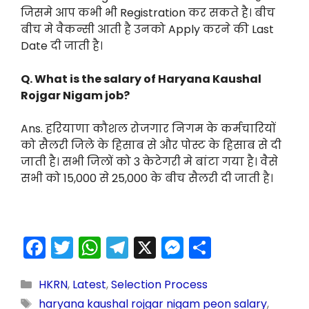
जिसमे आप कभी भी Registration कर सकते है। बीच
बीच मे वैकन्सी आती है उनको Apply करने की Last
Date दी जाती है।
Q. What is the salary of Haryana Kaushal
Rojgar Nigam job?
Ans. हरियाणा कौशल रोजगार निगम के कर्मचारियों
को सैलरी जिले के हिसाब से और पोस्ट के हिसाब से दी
जाती है। सभी जिलों को 3 केटेगरी मे बांटा गया है। वैसे
सभी को 15,000 से 25,000 के बीच सैलरी दी जाती है।
F
T
W
T
X
M
S
a
w
h
el
e
h
c
itt
a
e
s
ar
HKRN
,
Latest
,
Selection Process
haryana kaushal rojgar nigam peon salary
,