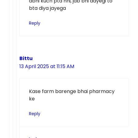
abhi kuch pta nhi, jab bhi aayegi to
bta diya jayega
Reply
Bittu
13 April 2025 at 11:15 AM
Kase farm barenge bhai pharmacy
ke
Reply