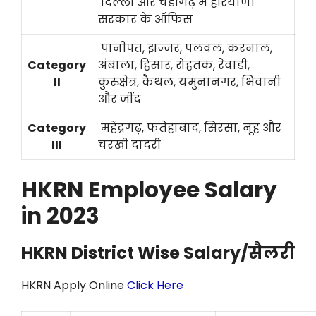
दिल्ली और चंडीगढ़ मे हरियाणा
सरकार के ऑफिस
पानीपत, झज्जर, पलवल, करनाल,
Category
अंबाला, हिसार, रोहतक, रेवाड़ी,
II
कुरुक्षेत्र, कैथल, यमुनानगर, भिवानी
और जींद
Category
महेंद्रगढ़, फतेहाबाद, सिरसा, नूह और
III
चरखी दादरी
HKRN Employee Salary
in 2023
HKRN District Wise Salary/सैलरी
HKRN Apply Online
Click Here