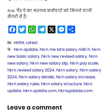
Ans. ग्रैड पे का मतलब कर्मचारी को मिलने वाली
सैलरी से है।
F
T
W
T
X
M
S
a
w
h
el
e
h
c
itt
a
e
s
ar
HKRN
,
Latest
hkrn apdate
,
hkrn me kitni salary milti h
,
hkrn
e
er
ts
gr
s
e
new basic salary
,
hkrn new revised salary
,
hkrn
b
A
a
e
new salary
,
hkrn new salary slip
,
hkrn pay scale
,
o
p
m
n
hkrn revised salary 2024
,
hkrn salary
,
hkrn salary
o
p
g
2024
,
hkrn salary details
,
hkrn salary increase
,
k
er
hkrn salary rules
,
hkrn salary structure
,
hkrn
update
,
hkrn update.com
,
hkrnupdates.com
Leave a comment