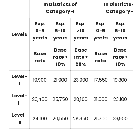
In Districts of
In Districts 
Category-I
Category-
Exp.
Exp.
Exp.
Exp.
Exp.
0-5
5-10
>10
0-5
5-10
Levels
yeats
years
years
yeats
years
Base
Base
Base
Base
Base
rate +
rate +
rate +
rate
rate
10%
20%
10%
Level-
19,900
21,900
23,900
17,550
19,300
I
Level-
23,400
25,750
28,100
21,000
23,100
II
Level-
24,100
26,550
28,950
21,700
23,900
III