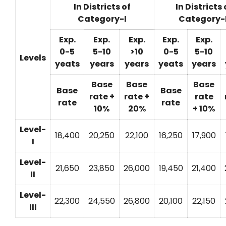
In Districts of
In Districts 
Category-I
Category-I
Exp.
Exp.
Exp.
Exp.
Exp.
0-5
5-10
>10
0-5
5-10
Levels
yeats
years
years
yeats
years
Base
Base
Base
Base
Base
rate +
rate +
rate
rate
rate
10%
20%
+ 10%
Level-
18,400
20,250
22,100
16,250
17,900
I
Level-
21,650
23,850
26,000
19,450
21,400
II
Level-
22,300
24,550
26,800
20,100
22,150
III