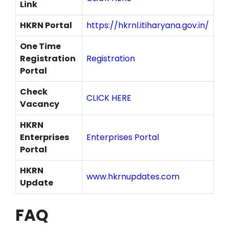
Link
HKRN Portal
https://hkrnl.itiharyana.gov.in/
One Time
Registration
Registration
Portal
Check
CLICK HERE
Vacancy
HKRN
Enterprises
Enterprises Portal
Portal
HKRN
www.hkrnupdates.com
Update
FAQ