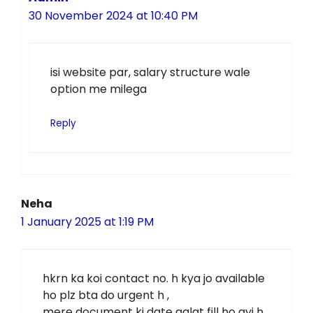
30 November 2024 at 10:40 PM
isi website par, salary structure wale
option me milega
Reply
Neha
1 January 2025 at 1:19 PM
hkrn ka koi contact no. h kya jo available
ho plz bta do urgent h ,
mere document ki date galat fill ho gyi h