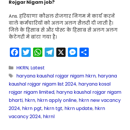
Rojgar Nigam job?
Ans. हरियाणा कौशल रोजगार निगम मे कार्य करने
वाले कर्मचारियों को अलग अलग सैलरी दी जाती है।
जिले के हिसाब से और पोस्ट के हिसाब से अलग अलग
केटेगरी मे बांटा गया है।
F
T
W
T
X
M
S
a
w
h
el
e
h
c
itt
a
e
s
ar
HKRN
,
Latest
haryana kaushal rojgar nigam hkrn
,
haryana
e
er
ts
gr
s
e
kaushal rojgar nigam list 2024
,
haryana kosal
b
A
a
e
rojgar nigam limited
,
haryna kaushal rojgar nigam
o
p
m
n
bharti
,
hkrn
,
hkrn apply online
,
hkrn new vacancy
o
p
g
2024
,
hkrn pgt
,
hkrn tgt
,
hkrn update
,
hkrn
k
er
vacancy 2024
,
hkrnl