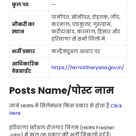
कुल पद
—
पानीपत, सोनीपत, रोहतक, जींद,
नौकरी का
करनाल, पंचकुला, गुरुग्राम,
स्थान
फरीदाबाद, करनाल, हिसार और
हरियाणा से सभी जिलों मे
भर्ती प्रकार
कन्ट्रैक्चूअल आधार पर
आधिकारिक
https://hkrnl.itiharyana.gov.in/
वेबसाईट
Posts Name/पोस्ट नाम
जाने HKRN मे सिलेक्शन किस प्रकार से होता है
Click
Here
हरियाणा कौशल रोजगार निगम (HKRN Fresher
Jobs) मे कुल 06 प्रकार की भर्ती निकली हुई है।