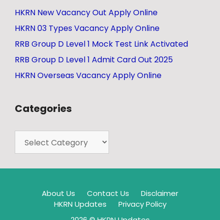
HKRN New Vacancy Out Apply Online
HKRN 03 Types Vacancy Apply Online
RRB Group D Level 1 Mock Test Link Activated
RRB Group D Level 1 Admit Card Out 2025
HKRN Overseas Vacancy Apply Online
Categories
About Us
Contact Us
Disclaimer
HKRN Updates
Privacy Policy
2026 © HKRN Updates