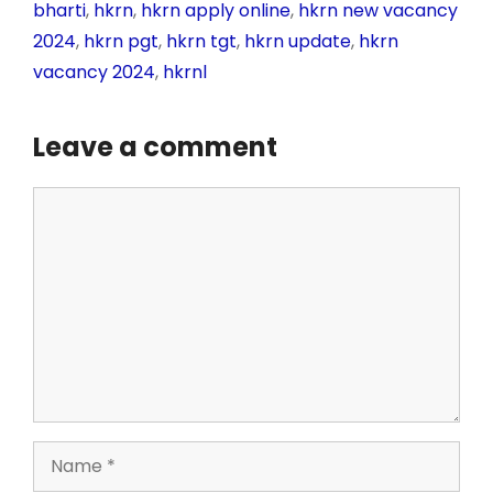
o
p
m
n
bharti
,
hkrn
,
hkrn apply online
,
hkrn new vacancy
o
p
g
2024
,
hkrn pgt
,
hkrn tgt
,
hkrn update
,
hkrn
k
er
vacancy 2024
,
hkrnl
Leave a comment