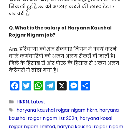
निकली हुई है उनको अप्लाइ करने की लास्ट डेट 17
जनवरी है।
Q. What is the salary of Haryana Kaushal
Rojgar Nigam job?
Ans. हरियाणा कौशल रोजगार निगम मे कार्य करने
वाले कर्मचारियों को अलग अलग सैलरी दी जाती है।
जिले के हिसाब से और पोस्ट के हिसाब से अलग अलग
केटेगरी मे बांटा गया है।
F
T
W
T
X
M
S
a
w
h
el
e
h
c
itt
a
e
s
ar
HKRN
,
Latest
haryana kaushal rojgar nigam hkrn
,
haryana
e
er
ts
gr
s
e
kaushal rojgar nigam list 2024
,
haryana kosal
b
A
a
e
rojgar nigam limited
,
haryna kaushal rojgar nigam