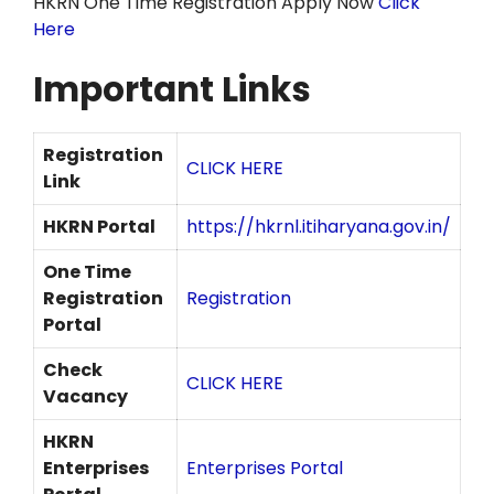
HKRN One Time Registration Apply Now
Click
Here
Important Links
Registration
CLICK HERE
Link
HKRN Portal
https://hkrnl.itiharyana.gov.in/
One Time
Registration
Registration
Portal
Check
CLICK HERE
Vacancy
HKRN
Enterprises
Enterprises Portal