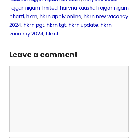
b
A
a
e
rojgar nigam limited
,
haryna kaushal rojgar nigam
o
p
m
n
bharti
,
hkrn
,
hkrn apply online
,
hkrn new vacancy
o
p
g
2024
,
hkrn pgt
,
hkrn tgt
,
hkrn update
,
hkrn
k
er
vacancy 2024
,
hkrnl
Leave a comment