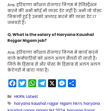
Ans. हरियाणा कौशल रोजगार निगम मे रेजिस्ट्रैशन
करने की अभी कोई भी लास्ट डेट नहीं है। अभी जो पोस्ट
निकली हुई है उनको अप्लाइ करने की लास्ट डेट 17
जनवरी है।
Q. What is the salary of Haryana Kaushal
Rojgar Nigam job?
Ans. हरियाणा कौशल रोजगार निगम मे कार्य करने
वाले कर्मचारियों को अलग अलग सैलरी दी जाती है।
जिले के हिसाब से और पोस्ट के हिसाब से अलग अलग
केटेगरी मे बांटा गया है।
F
T
W
T
X
M
S
a
w
h
el
e
h
c
itt
a
e
s
ar
HKRN
,
Latest
haryana kaushal rojgar nigam hkrn
,
haryana
e
er
ts
gr
s
e
kaushal rojgar nigam list 2024
,
haryana kosal