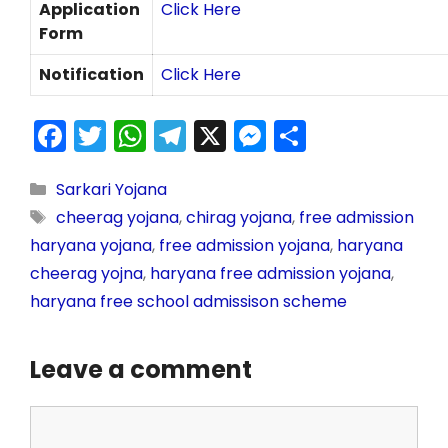
Application
Click Here
Form
Notification
Click Here
F
T
W
T
X
M
S
a
w
h
el
e
h
c
itt
a
e
s
ar
Sarkari Yojana
cheerag yojana
,
chirag yojana
,
free admission
e
er
ts
gr
s
e
haryana yojana
,
free admission yojana
,
haryana
b
A
a
e
cheerag yojna
,
haryana free admission yojana
,
o
p
m
n
haryana free school admissison scheme
o
p
g
k
er
Leave a comment