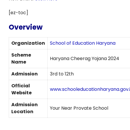
[ez-toc]
Overview
Organization
School of Education Haryana
Scheme
Haryana Cheerag Yojana 2024
Name
Admission
3rd to 12th
Official
www.schooleducationharyana.gov.
Website
Admission
Your Near Provate School
Location