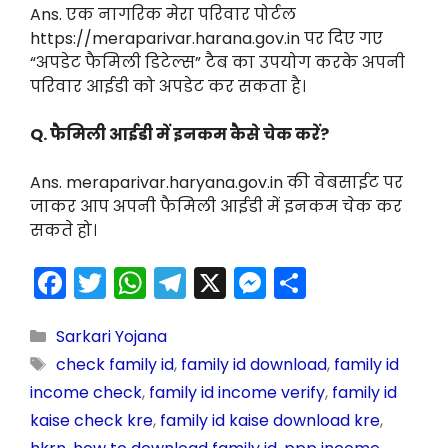
Ans. एक नागरिक मेरा परिवार पोर्टल
https://meraparivar.harana.gov.in पर दिए गए
“अपडेट फैमिली डिटेल्स” टैब का उपयोग करके अपनी
परिवार आईडी को अपडेट कर सकता है।
Q. फैमिली आईडी में इनकम कैसे चेक करें?
Ans. meraparivar.haryana.gov.in की वेबसाईट पर
जाकर आप अपनी फैमिली आईडी में इनकम चेक कर
सकते हो।
F
T
W
T
X
M
S
a
w
h
el
e
h
c
itt
a
e
s
ar
Sarkari Yojana
check family id
,
family id download
,
family id
e
er
ts
gr
s
e
income check
,
family id income verify
,
family id
b
A
a
e
kaise check kre
,
family id kaise download kre
,
o
p
m
n