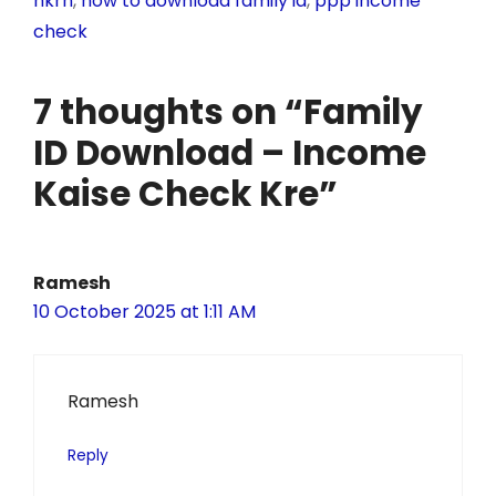
hkrn
,
how to download family id
,
ppp income
o
p
g
check
k
er
7 thoughts on “Family
ID Download – Income
Kaise Check Kre”
Ramesh
10 October 2025 at 1:11 AM
Ramesh
Reply